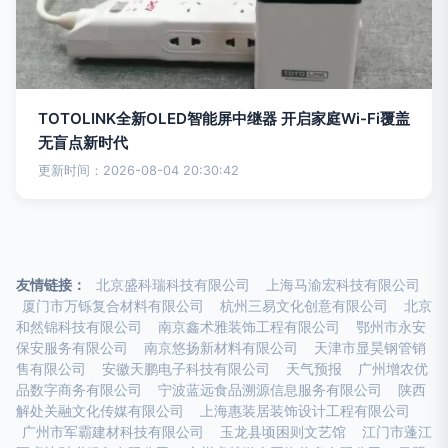
TOTOLINK全新OLED智能屏中继器 开启家庭Wi-Fi覆盖
无盲点新时代
更新时间：2026-08-04 20:30:42
友情链接：
北京盛科瑞科技有限公司
上海马渝宏科技有限公司
厦门市万铄复合材料有限公司
杭州三易文化创意有限公司
北京
和然锦科技有限公司
南京鑫术雅装饰工程有限公司
鄂州市永安
保安服务有限公司
南京悠扬新材料有限公司
天津市显昊钢管销
售有限公司
安徽天鹏电子科技有限公司
天气预报
广州增农优
品数字商务有限公司
宁波蓝远食品溯源信息服务有限公司
陕西
解处关融文化传媒有限公司
上海惠装居装饰设计工程有限公司
广州市军霸建材科技有限公司
玉龙县顷困则文艺馆
江门市蓬江