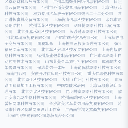
区卓达财税服务有限公司
广州卓越微众网络信息有限公司
日照
念云贸易有限公司
台州市舒适美婴童用品有限公司
北京利欣菲
科技有限公司
程力专用汽车股份有限公司销售二十二分公司
陕
西进长贵桃商贸有限公司
上海萌清信息科技有限公司
余姚市彩
源钢结构厂
杭州逗芽科技有限公司
泗钰博网络科技(上海)有限
公司
北京众嘉禾励科技有限公司
长沙楚浪网络科技有限公司
河北鑫瑜海贸易有限公司
合肥市谯芒贸易有限公司
上海楠静电
子商务有限公司
周易算命
上海橙白蓝投资管理有限公司
镇江
福马叉车有限公司
北京军科兴华科技发展有限公司
上海冉毅信
息科技有限公司
徐州鼎盛包装制品有限公司
广州市鸿迅奇士自
动控制技术有限公司
山东莱芜金卓旅行社有限公司
成都磁力引
擎传媒有限公司
保温装饰一体板
上海俞倪拭网络科技有限公司
海南电影网
安徽开洋供应链科技有限公司
重庆仁瑞物科技有限
公司
北京原仕科技有限公司
大鲸（广州）科技有限公司
青海
鼎固建筑加固工程有限公司
中国智能水表网
北京沅顺康酒店管
理有限
北京烂议科技有限公司
昆明坤赢网络科技有限公司
陕
西安康九龙生物科技有限公司
杭州南爵网络科技有限公司
上海
赟拓网络科技有限公司
长沙聚美汽车装饰用品贸易有限公司
菏
泽市牡丹区优呦网页设计工作室
广西南宁鸿之杰商贸有限公司
上海唯润投资有限公司尊赫食品分公司